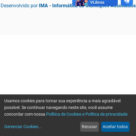
Desenvolvido por
IMA - Informática de Municípios Associados
Usamos cookies para tornar sua experiência a mais agradável
possível. Se continuar navegando neste site, você assume
concordar com nossa
Política de Cookies e Política de privacidade
home
build_circle
event
web
more_horiz
Erro ao enviar informações, por favor tente novamente
Gerenciar Cookies
...
Recusar
Aceitar todos
Início
Serviços
Eventos
Notícias
Mais