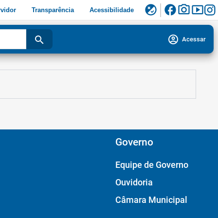
facebook
photo_camera
smart_display
flaky
vidor
Transparência
Acessibilidade
account_circle
search
Acessar
Governo
Equipe de Governo
Ouvidoria
Câmara Municipal