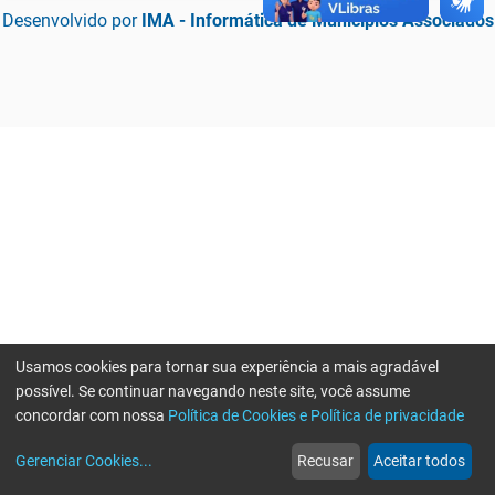
Desenvolvido por
IMA - Informática de Municípios Associados
Usamos cookies para tornar sua experiência a mais agradável
possível. Se continuar navegando neste site, você assume
concordar com nossa
Política de Cookies e Política de privacidade
home
build_circle
event
web
more_horiz
Erro ao enviar informações, por favor tente novamente
Gerenciar Cookies
...
Recusar
Aceitar todos
Início
Serviços
Eventos
Notícias
Mais