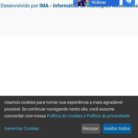
Desenvolvido por
IMA - Informática de Municípios Associados
Usamos cookies para tornar sua experiência a mais agradável
possível. Se continuar navegando neste site, você assume
concordar com nossa
Política de Cookies e Política de privacidade
home
build_circle
event
web
more_horiz
Erro ao enviar informações, por favor tente novamente
Gerenciar Cookies
...
Recusar
Aceitar todos
Início
Serviços
Eventos
Notícias
Mais