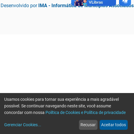
Desenvolvido por
IMA - Informática de Municípios Associados
Usamos cookies para tornar sua experiência a mais agradável
possível. Se continuar navegando neste site, você assume
concordar com nossa
Política de Cookies e Política de privacidade
home
build_circle
event
web
more_horiz
Erro ao enviar informações, por favor tente novamente
Gerenciar Cookies
...
Recusar
Aceitar todos
Início
Serviços
Eventos
Notícias
Mais