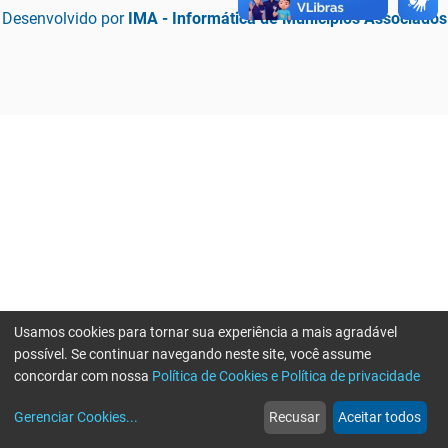
Desenvolvido por
IMA - Informática de Municípios Associados
Usamos cookies para tornar sua experiência a mais agradável
possível. Se continuar navegando neste site, você assume
concordar com nossa
Política de Cookies e Política de privacidade
home
build_circle
event
web
more_horiz
Erro ao enviar informações, por favor tente novamente
Gerenciar Cookies
...
Recusar
Aceitar todos
Início
Serviços
Eventos
Notícias
Mais