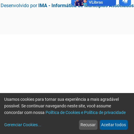
Desenvolvido por
IMA - Informática de Municípios Associados
Usamos cookies para tornar sua experiência a mais agradável
possível. Se continuar navegando neste site, você assume
concordar com nossa
Política de Cookies e Política de privacidade
home
build_circle
event
web
more_horiz
Erro ao enviar informações, por favor tente novamente
Gerenciar Cookies
...
Recusar
Aceitar todos
Início
Serviços
Eventos
Notícias
Mais