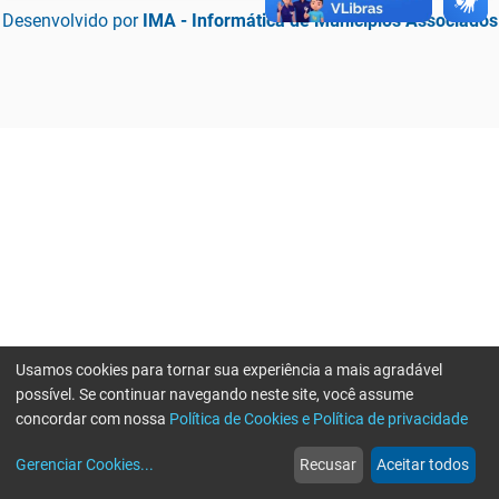
Desenvolvido por
IMA - Informática de Municípios Associados
Usamos cookies para tornar sua experiência a mais agradável
possível. Se continuar navegando neste site, você assume
concordar com nossa
Política de Cookies e Política de privacidade
home
build_circle
event
web
more_horiz
Erro ao enviar informações, por favor tente novamente
Gerenciar Cookies
...
Recusar
Aceitar todos
Início
Serviços
Eventos
Notícias
Mais