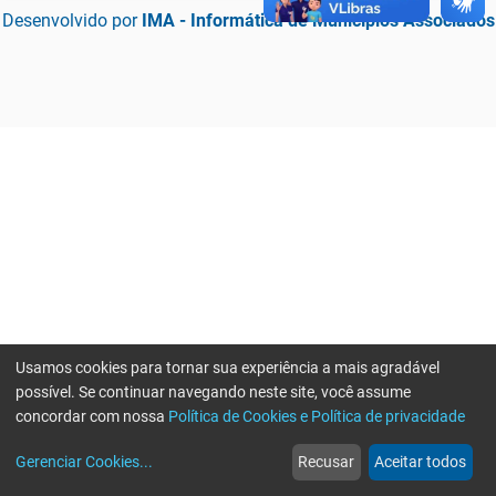
Desenvolvido por
IMA - Informática de Municípios Associados
Usamos cookies para tornar sua experiência a mais agradável
possível. Se continuar navegando neste site, você assume
concordar com nossa
Política de Cookies e Política de privacidade
home
build_circle
event
web
more_horiz
Erro ao enviar informações, por favor tente novamente
Gerenciar Cookies
...
Recusar
Aceitar todos
Início
Serviços
Eventos
Notícias
Mais