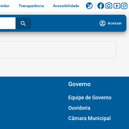
facebook
photo_camera
smart_display
flaky
vidor
Transparência
Acessibilidade
account_circle
search
Acessar
Governo
Equipe de Governo
Ouvidoria
Câmara Municipal