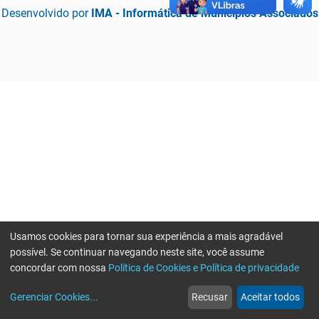
Desenvolvido por
IMA - Informática de Municípios Associados
Usamos cookies para tornar sua experiência a mais agradável
possível. Se continuar navegando neste site, você assume
concordar com nossa
Política de Cookies e Política de privacidade
home
build_circle
event
web
more_horiz
Erro ao enviar informações, por favor tente novamente
Gerenciar Cookies
...
Recusar
Aceitar todos
Início
Serviços
Eventos
Notícias
Mais