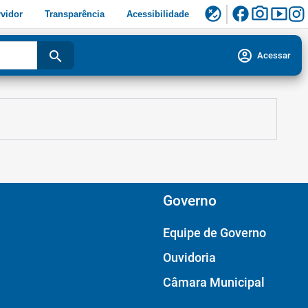
facebook
photo_camera
smart_display
flaky
vidor
Transparência
Acessibilidade
account_circle
search
Acessar
Governo
Equipe de Governo
Ouvidoria
Câmara Municipal