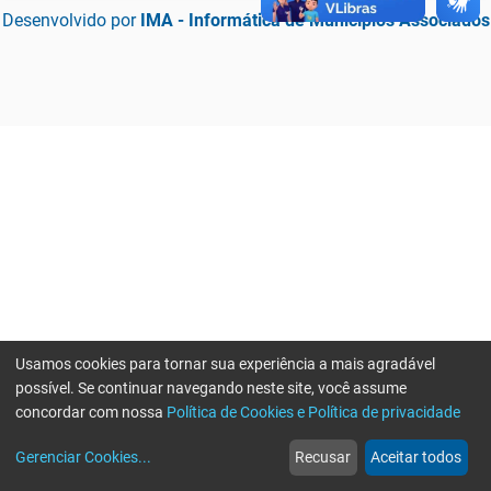
Desenvolvido por
IMA - Informática de Municípios Associados
Usamos cookies para tornar sua experiência a mais agradável
possível. Se continuar navegando neste site, você assume
concordar com nossa
Política de Cookies e Política de privacidade
home
build_circle
event
web
more_horiz
Erro ao enviar informações, por favor tente novamente
Gerenciar Cookies
...
Recusar
Aceitar todos
Início
Serviços
Eventos
Notícias
Mais