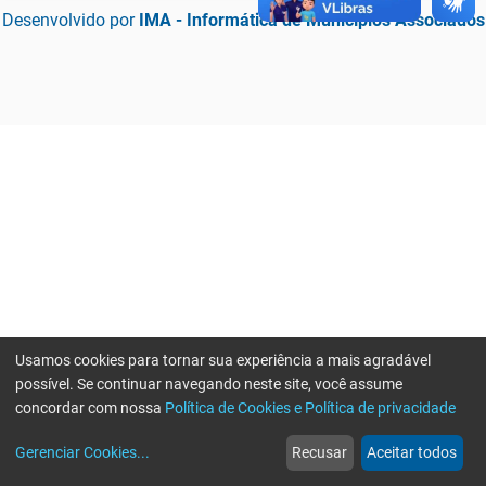
Desenvolvido por
IMA - Informática de Municípios Associados
Usamos cookies para tornar sua experiência a mais agradável
possível. Se continuar navegando neste site, você assume
concordar com nossa
Política de Cookies e Política de privacidade
home
build_circle
event
web
more_horiz
Erro ao enviar informações, por favor tente novamente
Gerenciar Cookies
...
Recusar
Aceitar todos
Início
Serviços
Eventos
Notícias
Mais