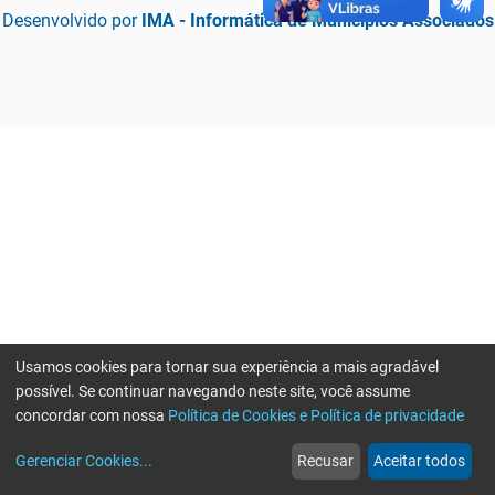
Desenvolvido por
IMA - Informática de Municípios Associados
Usamos cookies para tornar sua experiência a mais agradável
possível. Se continuar navegando neste site, você assume
concordar com nossa
Política de Cookies e Política de privacidade
home
build_circle
event
web
more_horiz
Erro ao enviar informações, por favor tente novamente
Gerenciar Cookies
...
Recusar
Aceitar todos
Início
Serviços
Eventos
Notícias
Mais