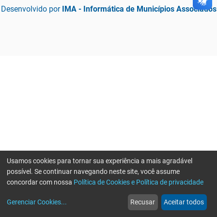
Desenvolvido por
IMA - Informática de Municípios Associados
Usamos cookies para tornar sua experiência a mais agradável
possível. Se continuar navegando neste site, você assume
concordar com nossa
Política de Cookies e Política de privacidade
home
build_circle
event
web
more_horiz
Gerenciar Cookies
...
Recusar
Aceitar todos
Início
Serviços
Eventos
Notícias
Mais