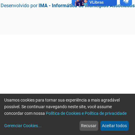
Desenvolvido por
IMA - Informática de Municípios Associados
Usamos cookies para tornar sua experiência a mais agradável
possível. Se continuar navegando neste site, você assume
concordar com nossa
Política de Cookies e Política de privacidade
home
build_circle
event
web
more_horiz
Erro ao enviar informações, por favor tente novamente
Gerenciar Cookies
...
Recusar
Aceitar todos
Início
Serviços
Eventos
Notícias
Mais