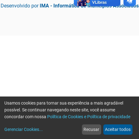
Desenvolvido por
IMA - Informática de Municípios Associados
Usamos cookies para tornar sua experiência a mais agradável
possível. Se continuar navegando neste site, você assume
concordar com nossa
Política de Cookies e Política de privacidade
home
build_circle
event
web
more_horiz
Erro ao enviar informações, por favor tente novamente
Gerenciar Cookies
...
Recusar
Aceitar todos
Início
Serviços
Eventos
Notícias
Mais