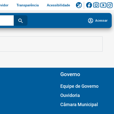
facebook
photo_camera
smart_display
flaky
vidor
Transparência
Acessibilidade
account_circle
search
Acessar
Governo
Equipe de Governo
Ouvidoria
Câmara Municipal