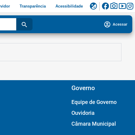
facebook
photo_camera
smart_display
flaky
vidor
Transparência
Acessibilidade
account_circle
search
Acessar
Governo
Equipe de Governo
Ouvidoria
Câmara Municipal