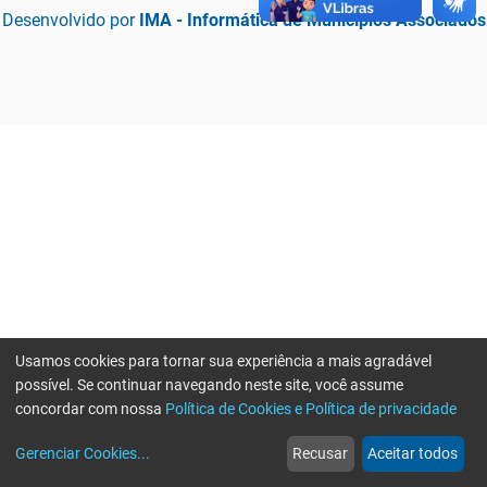
Desenvolvido por
IMA - Informática de Municípios Associados
Usamos cookies para tornar sua experiência a mais agradável
possível. Se continuar navegando neste site, você assume
concordar com nossa
Política de Cookies e Política de privacidade
home
build_circle
event
web
more_horiz
Erro ao enviar informações, por favor tente novamente
Gerenciar Cookies
...
Recusar
Aceitar todos
Início
Serviços
Eventos
Notícias
Mais