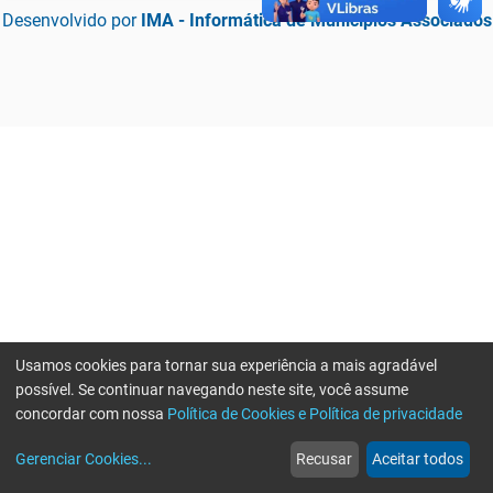
Desenvolvido por
IMA - Informática de Municípios Associados
Usamos cookies para tornar sua experiência a mais agradável
possível. Se continuar navegando neste site, você assume
concordar com nossa
Política de Cookies e Política de privacidade
home
build_circle
event
web
more_horiz
Erro ao enviar informações, por favor tente novamente
Gerenciar Cookies
...
Recusar
Aceitar todos
Início
Serviços
Eventos
Notícias
Mais