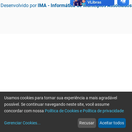
Desenvolvido por
IMA - Informática de Municípios Associados
Usamos cookies para tornar sua experiência a mais agradável
possível. Se continuar navegando neste site, você assume
concordar com nossa
Política de Cookies e Política de privacidade
home
build_circle
event
web
more_horiz
Erro ao enviar informações, por favor tente novamente
Gerenciar Cookies
...
Recusar
Aceitar todos
Início
Serviços
Eventos
Notícias
Mais