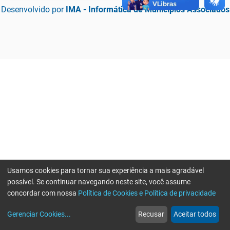
Desenvolvido por
IMA - Informática de Municípios Associados
Usamos cookies para tornar sua experiência a mais agradável
possível. Se continuar navegando neste site, você assume
concordar com nossa
Política de Cookies e Política de privacidade
home
build_circle
event
web
more_horiz
Erro ao enviar informações, por favor tente novamente
Gerenciar Cookies
...
Recusar
Aceitar todos
Início
Serviços
Eventos
Notícias
Mais