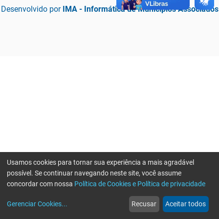
Desenvolvido por
IMA - Informática de Municípios Associados
Usamos cookies para tornar sua experiência a mais agradável
possível. Se continuar navegando neste site, você assume
concordar com nossa
Política de Cookies e Política de privacidade
home
build_circle
event
web
more_horiz
Erro ao enviar informações, por favor tente novamente
Gerenciar Cookies
...
Recusar
Aceitar todos
Início
Serviços
Eventos
Notícias
Mais