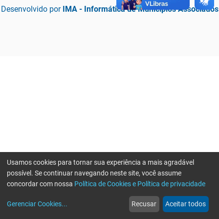
Desenvolvido por
IMA - Informática de Municípios Associados
Usamos cookies para tornar sua experiência a mais agradável
possível. Se continuar navegando neste site, você assume
concordar com nossa
Política de Cookies e Política de privacidade
home
build_circle
event
web
more_horiz
Erro ao enviar informações, por favor tente novamente
Gerenciar Cookies
...
Recusar
Aceitar todos
Início
Serviços
Eventos
Notícias
Mais