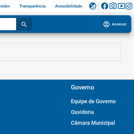
facebook
photo_camera
smart_display
flaky
vidor
Transparência
Acessibilidade
account_circle
search
Acessar
Governo
Equipe de Governo
Ouvidoria
Câmara Municipal