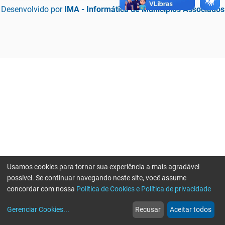
Desenvolvido por
IMA - Informática de Municípios Associados
Usamos cookies para tornar sua experiência a mais agradável
possível. Se continuar navegando neste site, você assume
concordar com nossa
Política de Cookies e Política de privacidade
home
build_circle
event
web
more_horiz
Erro ao enviar informações, por favor tente novamente
Gerenciar Cookies
...
Recusar
Aceitar todos
Início
Serviços
Eventos
Notícias
Mais