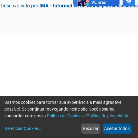
Desenvolvido por
IMA - Informática de Municípios Associados
Usamos cookies para tornar sua experiência a mais agradável
possível. Se continuar navegando neste site, você assume
concordar com nossa
Política de Cookies e Política de privacidade
home
build_circle
event
web
more_horiz
Erro ao enviar informações, por favor tente novamente
Gerenciar Cookies
...
Recusar
Aceitar todos
Início
Serviços
Eventos
Notícias
Mais