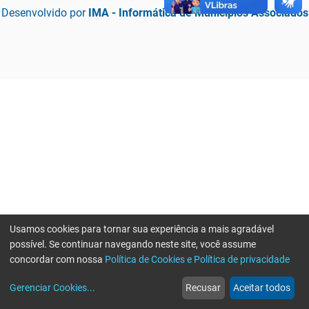
Desenvolvido por
IMA - Informática de Municípios Associados
Usamos cookies para tornar sua experiência a mais agradável
possível. Se continuar navegando neste site, você assume
concordar com nossa
Política de Cookies e Política de privacidade
home
build_circle
event
web
more_horiz
Erro ao enviar informações, por favor tente novamente
Gerenciar Cookies
...
Recusar
Aceitar todos
Início
Serviços
Eventos
Notícias
Mais