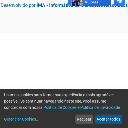
Desenvolvido por
IMA - Informática de Municípios Associados
Usamos cookies para tornar sua experiência a mais agradável
possível. Se continuar navegando neste site, você assume
concordar com nossa
Política de Cookies e Política de privacidade
home
build_circle
event
web
more_horiz
Erro ao enviar informações, por favor tente novamente
Gerenciar Cookies
...
Recusar
Aceitar todos
Início
Serviços
Eventos
Notícias
Mais