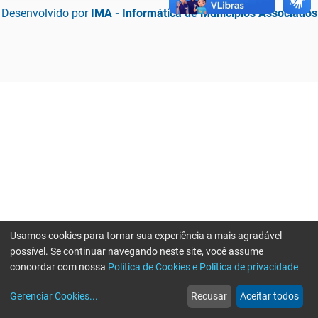
Desenvolvido por
IMA - Informática de Municípios Associados
Usamos cookies para tornar sua experiência a mais agradável
possível. Se continuar navegando neste site, você assume
concordar com nossa
Política de Cookies e Política de privacidade
home
build_circle
event
web
more_horiz
Erro ao enviar informações, por favor tente novamente
Gerenciar Cookies
...
Recusar
Aceitar todos
Início
Serviços
Eventos
Notícias
Mais