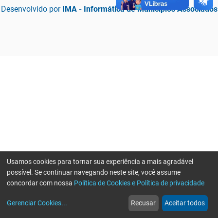
Desenvolvido por
IMA - Informática de Municípios Associados
Usamos cookies para tornar sua experiência a mais agradável
possível. Se continuar navegando neste site, você assume
concordar com nossa
Política de Cookies e Política de privacidade
home
build_circle
event
web
more_horiz
Erro ao enviar informações, por favor tente novamente
Gerenciar Cookies
...
Recusar
Aceitar todos
Início
Serviços
Eventos
Notícias
Mais