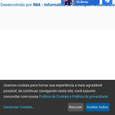
Desenvolvido por
IMA - Informática de Municípios Associados
Usamos cookies para tornar sua experiência a mais agradável
possível. Se continuar navegando neste site, você assume
concordar com nossa
Política de Cookies e Política de privacidade
home
build_circle
event
web
more_horiz
Erro ao enviar informações, por favor tente novamente
Gerenciar Cookies
...
Recusar
Aceitar todos
Início
Serviços
Eventos
Notícias
Mais