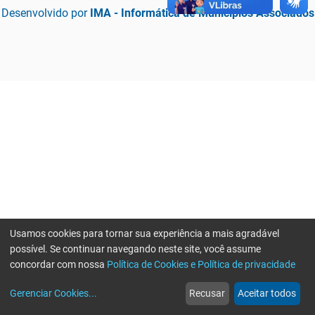
Desenvolvido por
IMA - Informática de Municípios Associados
Usamos cookies para tornar sua experiência a mais agradável
possível. Se continuar navegando neste site, você assume
concordar com nossa
Política de Cookies e Política de privacidade
home
build_circle
event
web
more_horiz
Erro ao enviar informações, por favor tente novamente
Gerenciar Cookies
...
Recusar
Aceitar todos
Início
Serviços
Eventos
Notícias
Mais