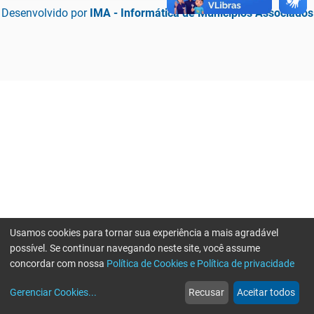
Desenvolvido por
IMA - Informática de Municípios Associados
Usamos cookies para tornar sua experiência a mais agradável
possível. Se continuar navegando neste site, você assume
concordar com nossa
Política de Cookies e Política de privacidade
home
build_circle
event
web
more_horiz
Erro ao enviar informações, por favor tente novamente
Gerenciar Cookies
...
Recusar
Aceitar todos
Início
Serviços
Eventos
Notícias
Mais