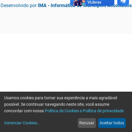
Desenvolvido por
IMA - Informática de Municípios Associados
Usamos cookies para tornar sua experiência a mais agradável
possível. Se continuar navegando neste site, você assume
concordar com nossa
Política de Cookies e Política de privacidade
home
build_circle
event
web
more_horiz
Erro ao enviar informações, por favor tente novamente
Gerenciar Cookies
...
Recusar
Aceitar todos
Início
Serviços
Eventos
Notícias
Mais