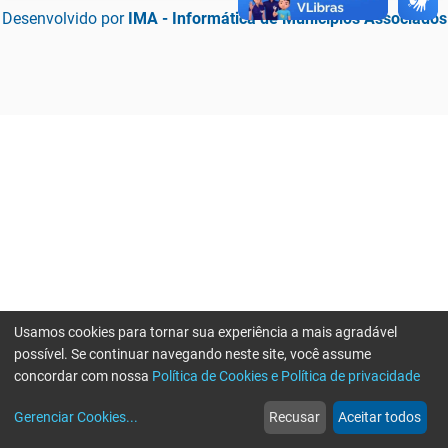
Desenvolvido por
IMA - Informática de Municípios Associados
Usamos cookies para tornar sua experiência a mais agradável
possível. Se continuar navegando neste site, você assume
concordar com nossa
Política de Cookies e Política de privacidade
home
build_circle
event
web
more_horiz
Erro ao enviar informações, por favor tente novamente
Gerenciar Cookies
...
Recusar
Aceitar todos
Início
Serviços
Eventos
Notícias
Mais