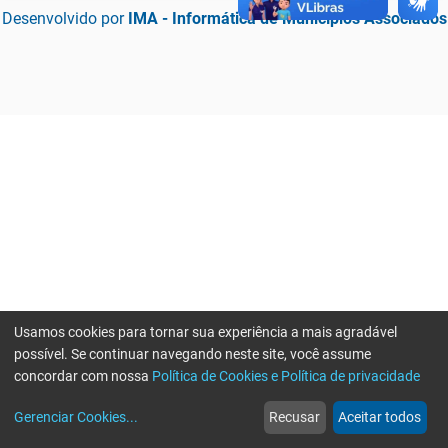
Desenvolvido por
IMA - Informática de Municípios Associados
Usamos cookies para tornar sua experiência a mais agradável
possível. Se continuar navegando neste site, você assume
concordar com nossa
Política de Cookies e Política de privacidade
home
build_circle
event
web
more_horiz
Erro ao enviar informações, por favor tente novamente
Gerenciar Cookies
...
Recusar
Aceitar todos
Início
Serviços
Eventos
Notícias
Mais