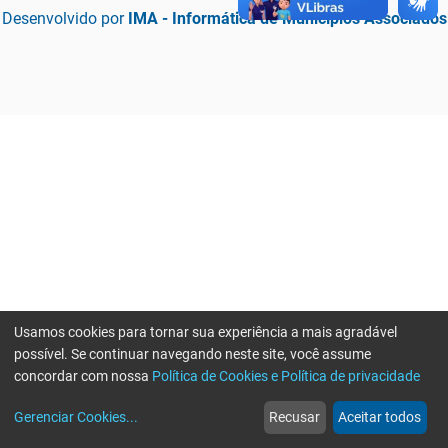
Desenvolvido por
IMA - Informática de Municípios Associados
Usamos cookies para tornar sua experiência a mais agradável
possível. Se continuar navegando neste site, você assume
concordar com nossa
Política de Cookies e Política de privacidade
home
build_circle
event
web
more_horiz
Erro ao enviar informações, por favor tente novamente
Gerenciar Cookies
...
Recusar
Aceitar todos
Início
Serviços
Eventos
Notícias
Mais