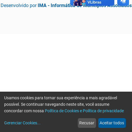
Desenvolvido por
IMA - Informática de Municípios Associados
Usamos cookies para tornar sua experiência a mais agradável
possível. Se continuar navegando neste site, você assume
concordar com nossa
Política de Cookies e Política de privacidade
home
build_circle
event
web
more_horiz
Erro ao enviar informações, por favor tente novamente
Gerenciar Cookies
...
Recusar
Aceitar todos
Início
Serviços
Eventos
Notícias
Mais