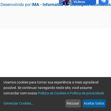
Desenvolvido por
IMA - Informática de Municípios Associados
Usamos cookies para tornar sua experiência a mais agradável
possível. Se continuar navegando neste site, você assume
concordar com nossa
Política de Cookies e Política de privacidade
home
build_circle
event
web
more_horiz
Erro ao enviar informações, por favor tente novamente
Gerenciar Cookies
...
Recusar
Aceitar todos
Início
Serviços
Eventos
Notícias
Mais