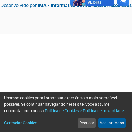
Desenvolvido por
IMA - Informática de Municípios Associados
Usamos cookies para tornar sua experiência a mais agradável
possível. Se continuar navegando neste site, você assume
concordar com nossa
Política de Cookies e Política de privacidade
home
build_circle
event
web
more_horiz
Erro ao enviar informações, por favor tente novamente
Gerenciar Cookies
...
Recusar
Aceitar todos
Início
Serviços
Eventos
Notícias
Mais