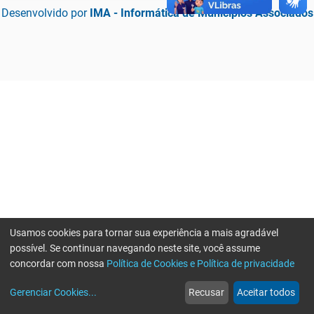
Desenvolvido por
IMA - Informática de Municípios Associados
Usamos cookies para tornar sua experiência a mais agradável
possível. Se continuar navegando neste site, você assume
concordar com nossa
Política de Cookies e Política de privacidade
home
build_circle
event
web
more_horiz
Erro ao enviar informações, por favor tente novamente
Gerenciar Cookies
...
Recusar
Aceitar todos
Início
Serviços
Eventos
Notícias
Mais