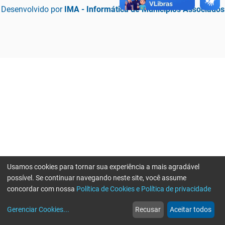
Desenvolvido por
IMA - Informática de Municípios Associados
Usamos cookies para tornar sua experiência a mais agradável
possível. Se continuar navegando neste site, você assume
concordar com nossa
Política de Cookies e Política de privacidade
home
build_circle
event
web
more_horiz
Erro ao enviar informações, por favor tente novamente
Gerenciar Cookies
...
Recusar
Aceitar todos
Início
Serviços
Eventos
Notícias
Mais