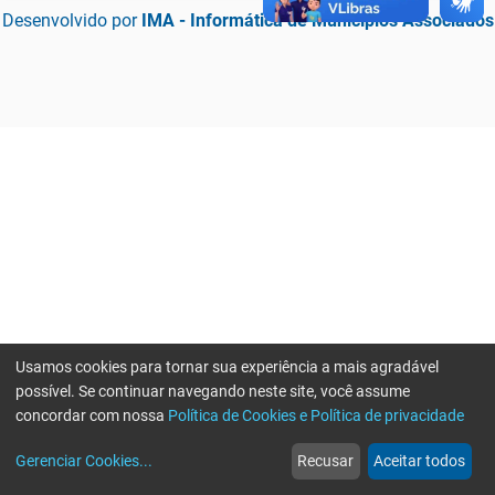
Desenvolvido por
IMA - Informática de Municípios Associados
Usamos cookies para tornar sua experiência a mais agradável
possível. Se continuar navegando neste site, você assume
concordar com nossa
Política de Cookies e Política de privacidade
home
build_circle
event
web
more_horiz
Erro ao enviar informações, por favor tente novamente
Gerenciar Cookies
...
Recusar
Aceitar todos
Início
Serviços
Eventos
Notícias
Mais