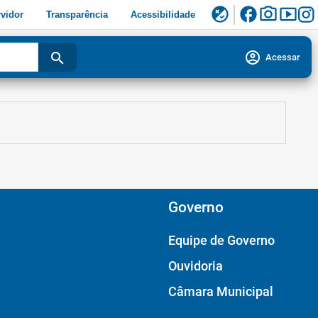
facebook
photo_camera
smart_display
flaky
vidor
Transparência
Acessibilidade
account_circle
search
Acessar
Governo
Equipe de Governo
Ouvidoria
Câmara Municipal