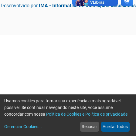
Desenvolvido por
IMA - Informática de Municípios Associados
Usamos cookies para tornar sua experiência a mais agradável
possível. Se continuar navegando neste site, você assume
concordar com nossa
Política de Cookies e Política de privacidade
home
build_circle
event
web
more_horiz
Erro ao enviar informações, por favor tente novamente
Gerenciar Cookies
...
Recusar
Aceitar todos
Início
Serviços
Eventos
Notícias
Mais