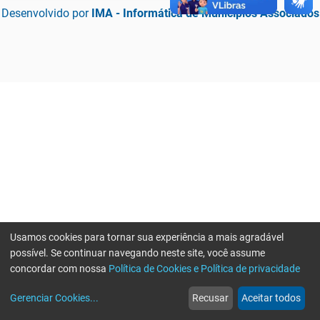
Desenvolvido por
IMA - Informática de Municípios Associados
Usamos cookies para tornar sua experiência a mais agradável
possível. Se continuar navegando neste site, você assume
concordar com nossa
Política de Cookies e Política de privacidade
home
build_circle
event
web
more_horiz
Erro ao enviar informações, por favor tente novamente
Gerenciar Cookies
...
Recusar
Aceitar todos
Início
Serviços
Eventos
Notícias
Mais