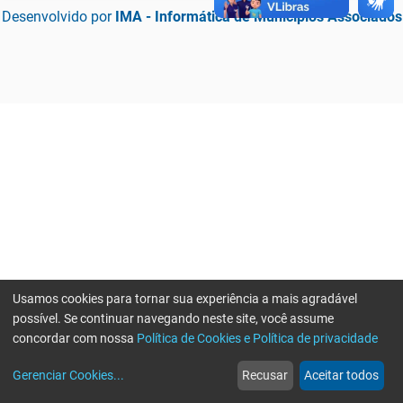
Desenvolvido por
IMA - Informática de Municípios Associados
Usamos cookies para tornar sua experiência a mais agradável
possível. Se continuar navegando neste site, você assume
concordar com nossa
Política de Cookies e Política de privacidade
home
build_circle
event
web
more_horiz
Erro ao enviar informações, por favor tente novamente
Gerenciar Cookies
...
Recusar
Aceitar todos
Início
Serviços
Eventos
Notícias
Mais